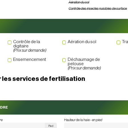
Aération du sol
Contrôle des insectes nuisibles de surface
Contrôle de la
Aération du sol
Tra
digitaire
(Prix sur demande)
Ensemencement
Déchaumage de
pelouse
(Prix sur demande)
 les services de fertilisation
ÈDRE
ire
Hauteur de la haie -
en pied
Pied