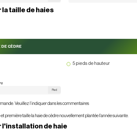
la taille de haies
E DE CÈDRE
5 pieds de hauteur
ire
Pied
demande. Veuillez l’indiquer dans les commentaires
 et première taille la haie de cèdre nouvellement plantée l’année suivante.
 l'installation de haie