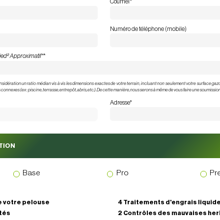
Courriel
*
Numéro de téléphone (mobile)
ied²
Approximatif*
*
nsidération un ratio médian vis à vis les dimensions exactes de votre terrain, incluant non seulement votre surface ga
onnexes (ex : piscine, terrasse, entrepôt, abris, etc.). De cette manière, nous serons à même de vous faire une soumission
Adresse
*
ATION
Base
Pro
Pr
e votre pelouse
4 Traitements d'engrais liquid
ités
2 Contrôles des mauvaises he