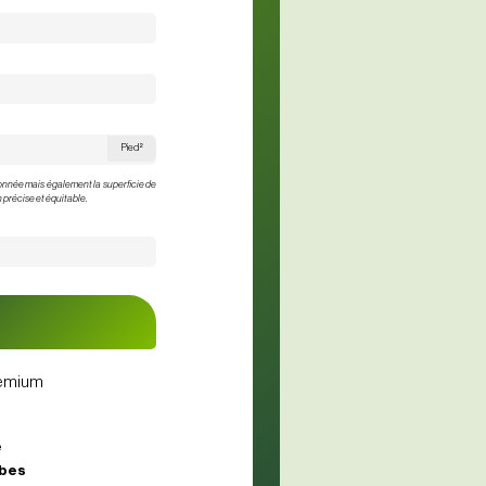
Pied²
zonnée mais également la superficie de
 précise et équitable.
emium
e
rbes