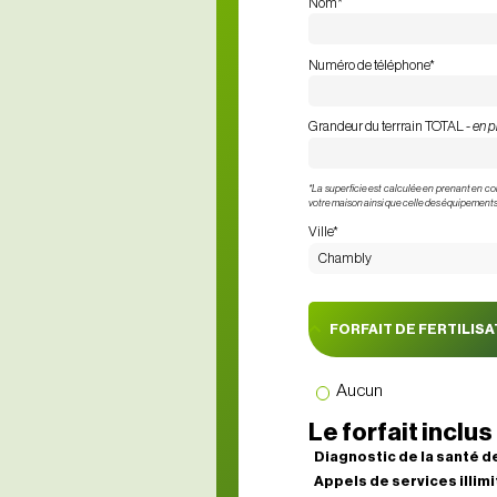
Nom
*
Numéro de téléphone
*
Grandeur du terrrain TOTAL -
en p
*La superficie est calculée en prenant en co
votre maison ainsi que celle des équipements c
Ville
*
FORFAIT DE FERTILIS
Aucun
Le forfait inclus
Diagnostic de la santé d
Appels de services illim