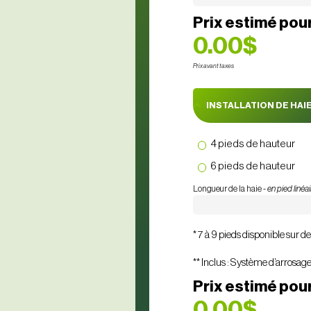
Prix estimé pour 
0.00$
Prix avant taxes
INSTALLATION DE HAI
4 pieds de hauteur
6 pieds de hauteur
Longueur de la haie -
en pied linéa
* 7 à 9 pieds disponible sur 
** Inclus : Système d’arrosage
Prix estimé pour
0.00$