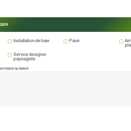
AGER
Installation de haie
Pavé
Am
pl
Service designer
paysagiste
oumission au besoin